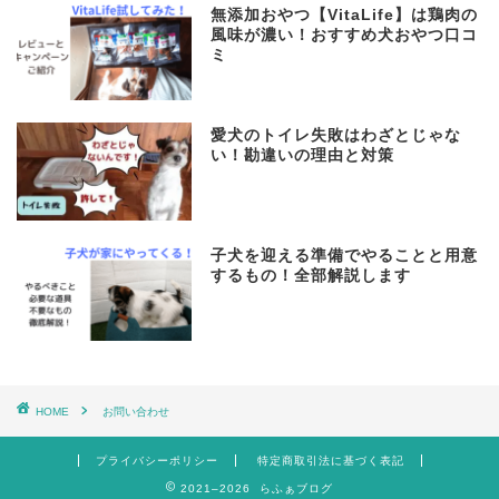
無添加おやつ【VitaLife】は鶏肉の
風味が濃い！おすすめ犬おやつ口コ
ミ
愛犬のトイレ失敗はわざとじゃな
い！勘違いの理由と対策
子犬を迎える準備でやることと用意
するもの！全部解説します
HOME
お問い合わせ
プライバシーポリシー
特定商取引法に基づく表記
2021–2026 らふぁブログ