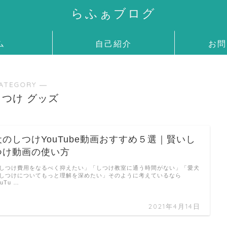
らふぁブログ
ム
自己紹介
お問
ATEGORY ―
つけ グッズ
犬のしつけYouTube動画おすすめ５選｜賢いし
つけ動画の使い方
しつけ費用をなるべく抑えたい」「しつけ教室に通う時間がない」「愛犬
しつけについてもっと理解を深めたい」そのように考えているなら
ouTu …
2021年4月14日