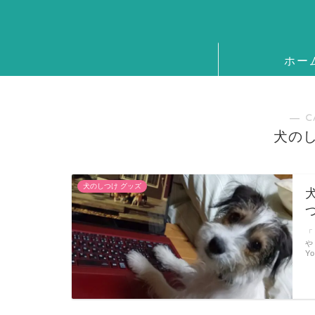
ホー
― C
犬のし
犬のしつけ グッズ
「
や
Y