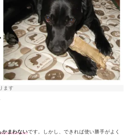
ります
？
もかまわない
です。しかし、できれば使い勝手がよく