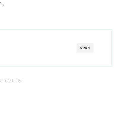
い。
OPEN
onsored Links